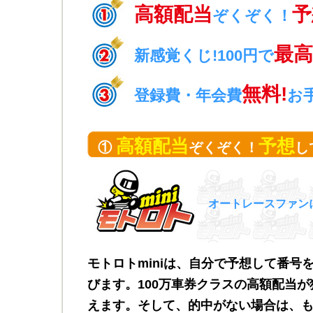
高額配当
予
ぞくぞく！
最高
新感覚くじ!100円で
無料!
登録費・年会費
お
高額配当
予想
①
ぞくぞく！
し
オートレースファン
モトロトminiは、自分で予想して番号
びます。100万車券クラスの高額配当が
えます。そして、的中がない場合は、